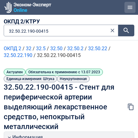
ОКПД 2/КТРУ
32.50.22.190-00415
ОКПД 2
/
32
/
32.5
/
32.50
/
32.50.2
/
32.50.22
/
32.50.22.190
/
32.50.22.190-00415
Актуален
Обязательна к применению с 13.07.2023
Единица измерения: Штука
Неукрупненная
32.50.22.190-00415 - Стент для 
периферической артерии 
выделяющий лекарственное 
средство, непокрытый 
металлический
Информация