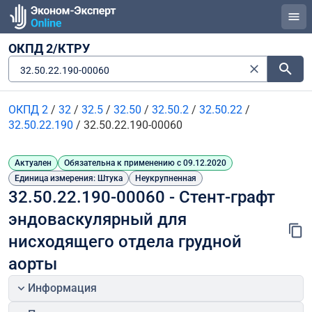
ОКПД 2/КТРУ
32.50.22.190-00060
ОКПД 2
/
32
/
32.5
/
32.50
/
32.50.2
/
32.50.22
/
32.50.22.190
/
32.50.22.190-00060
Актуален
Обязательна к применению с 09.12.2020
Единица измерения: Штука
Неукрупненная
32.50.22.190-00060 - Стент-графт 
эндоваскулярный для 
нисходящего отдела грудной 
аорты
Информация