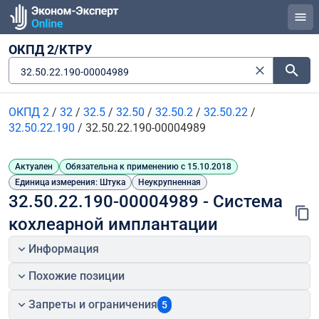
ОКПД 2/КТРУ
32.50.22.190-00004989
ОКПД 2
/
32
/
32.5
/
32.50
/
32.50.2
/
32.50.22
/
32.50.22.190
/
32.50.22.190-00004989
Актуален
Обязательна к применению с 15.10.2018
Единица измерения: Штука
Неукрупненная
32.50.22.190-00004989 - Система 
кохлеарной имплантации
Информация
Похожие позиции
Запреты и ограничения
5