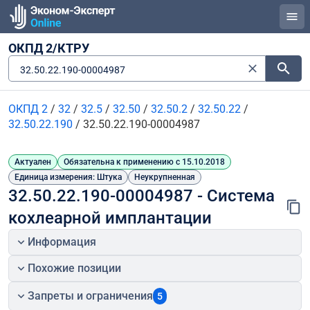
ОКПД 2/КТРУ
32.50.22.190-00004987
ОКПД 2
/
32
/
32.5
/
32.50
/
32.50.2
/
32.50.22
/
32.50.22.190
/
32.50.22.190-00004987
Актуален
Обязательна к применению с 15.10.2018
Единица измерения: Штука
Неукрупненная
32.50.22.190-00004987 - Система 
кохлеарной имплантации
Информация
Похожие позиции
Запреты и ограничения
5