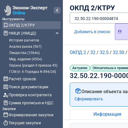
ОКПД 2/КТРУ
32.50.22.190-00004874
Инструменты
ОКПД 2/КТРУ
Добавить в список
НМЦК (НМЦД)
История расчетов
Анализ рынка (567)
ОКПД 2
/
32
/
32.5
/
32.50
Лекарства (1064н)
Мед. изделия (450н)
Охрана (раздел II приказа 45)
Актуален
Обязательна к приме
ГСМ (п. 6 Порядка N 894/24)
32.50.22.190-000
Расчет сроков
Поиск документации
Описание объекта за
Проверка контрагента
Сформировать
Сумма прописью и НДС
Закупки
Информация
Формирование закупки
Текущие закупки