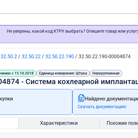
Не уверены, какой код КТРУ выбрать? Опишите товар или услу
/
32.50.2
/
32.50.22
/
32.50.22.190
/
32.50.22.190-00004874
нению с 15.10.2018
Единица измерения: Штука
Неукрупненная
04874 - Система кохлеарной импланта
купки
Найдено документации
Скачать документацию
Характеристики
Похожие поз