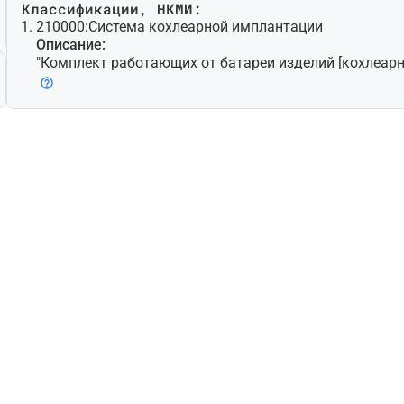
Классификации, НКМИ:
210000:
Система кохлеарной имплантации
Описание:
"Комплект работающих от батареи изделий [кохлеарн
дназначенный для частичного восстановления слухо
ти пациентов с тяжелыми формами глухоты. Комплек
ва внутренних электродов, вживляемых в одну из уш
диняемых к приемнику-стимулятору, имплантируемому
мых наружно микрофона-речевого процессора, батареи, витого кабеля и
катушки (передатчика). Речевой процессор (датчик) 
ые волны в электрические сигналы и по кабелю отпр
у (передатчик). Катушка передает сигналы на приемн
конечном счете, на улитку уха через электродный ма
ться специальные инструменты для имплантации."