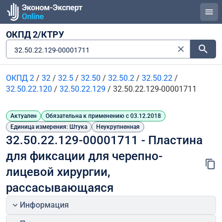
ОКПД 2/КТРУ
32.50.22.129-00001711
ОКПД 2
/
32
/
32.5
/
32.50
/
32.50.2
/
32.50.22
/
32.50.22.120
/
32.50.22.129
/
32.50.22.129-00001711
Актуален
Обязательна к применению с 03.12.2018
Единица измерения: Штука
Неукрупненная
32.50.22.129-00001711 - Пластина 
для фиксации для черепно-
лицевой хирургии, 
рассасывающаяся
Информация