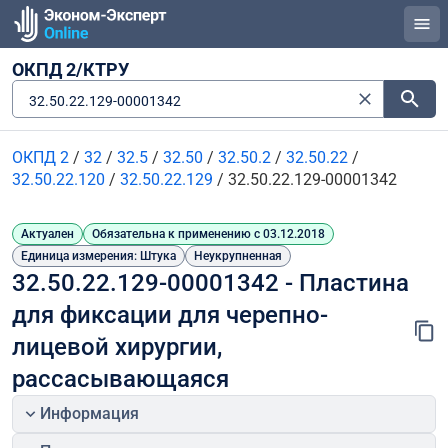
ОКПД 2/КТРУ
32.50.22.129-00001342
ОКПД 2
/
32
/
32.5
/
32.50
/
32.50.2
/
32.50.22
/
32.50.22.120
/
32.50.22.129
/
32.50.22.129-00001342
Актуален
Обязательна к применению с 03.12.2018
Единица измерения: Штука
Неукрупненная
32.50.22.129-00001342 - Пластина 
для фиксации для черепно-
лицевой хирургии, 
рассасывающаяся
Информация