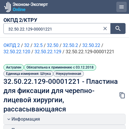
ОКПД 2/КТРУ
32.50.22.129-00001221
ОКПД 2
/
32
/
32.5
/
32.50
/
32.50.2
/
32.50.22
/
32.50.22.120
/
32.50.22.129
/
32.50.22.129-00001221
Актуален
Обязательна к применению с 03.12.2018
Единица измерения: Штука
Неукрупненная
32.50.22.129-00001221 - Пластина 
для фиксации для черепно-
лицевой хирургии, 
рассасывающаяся
Информация