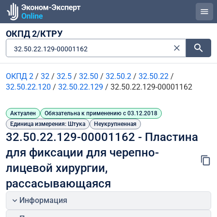
ОКПД 2/КТРУ
32.50.22.129-00001162
ОКПД 2
/
32
/
32.5
/
32.50
/
32.50.2
/
32.50.22
/
32.50.22.120
/
32.50.22.129
/
32.50.22.129-00001162
Актуален
Обязательна к применению с 03.12.2018
Единица измерения: Штука
Неукрупненная
32.50.22.129-00001162 - Пластина 
для фиксации для черепно-
лицевой хирургии, 
рассасывающаяся
Информация