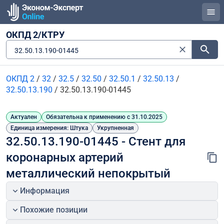
ОКПД 2/КТРУ
32.50.13.190-01445
ОКПД 2
/
32
/
32.5
/
32.50
/
32.50.1
/
32.50.13
/
32.50.13.190
/
32.50.13.190-01445
Актуален
Обязательна к применению с 31.10.2025
Единица измерения: Штука
Укрупненная
32.50.13.190-01445 - Стент для 
коронарных артерий 
металлический непокрытый
Информация
Похожие позиции