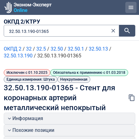
ОКПД 2/КТРУ
32.50.13.190-01365
ОКПД 2
/
32
/
32.5
/
32.50
/
32.50.1
/
32.50.13
/
32.50.13.190
/
32.50.13.190-01365
Исключен с 01.10.2025
Обязательна к применению с 01.03.2018
Единица измерения: Штука
Неукрупненная
32.50.13.190-01365 - Стент для 
коронарных артерий 
металлический непокрытый
Информация
Похожие позиции