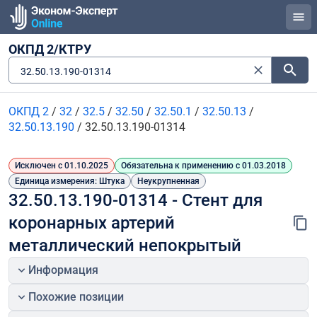
ОКПД 2/КТРУ
32.50.13.190-01314
ОКПД 2
/
32
/
32.5
/
32.50
/
32.50.1
/
32.50.13
/
32.50.13.190
/
32.50.13.190-01314
Исключен с 01.10.2025
Обязательна к применению с 01.03.2018
Единица измерения: Штука
Неукрупненная
32.50.13.190-01314 - Стент для 
коронарных артерий 
металлический непокрытый
Информация
Похожие позиции