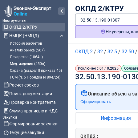
ОКПД 2/КТРУ
32.50.13.190-01307
Инструменты
ОКПД 2/КТРУ
Не уверены, ка
НМЦК (НМЦД)
История расчетов
Анализ рынка (567)
ОКПД 2
/
32
/
32.5
/
32.50
Лекарства (1064н)
Мед. изделия (450н)
Исключен с 01.10.2025
Обязате
Охрана (раздел II приказа 45)
32.50.13.190-013
ГСМ (п. 6 Порядка N 894/24)
Расчет сроков
Описание объекта за
Поиск документации
Сформировать
Проверка контрагента
Сумма прописью и НДС
Закупки
Информация
Формирование закупки
Текущие закупки
ОКПД2: