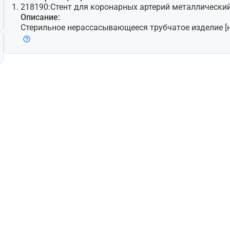
218190:
Стент для коронарных артерий металлически
Описание:
Стерильное нерассасывающееся трубчатое изделие 
ический стент], предназначенное для имплантации в
ю или трансплантат из подкожной вены сердца для 
ной проходимости сосуда и увеличения диаметра просвета обычно у пац
иентов с симптоматической атеросклеротической бо
елие может быть введено и проведено к месту импл
баллонного катетера, который вызывает расширение
ании баллона, или оно может быть доставлено спец
ом и самостоятельно расшириться после высвобожден
зготовлено из высококачественной нержавеющей ста
ма (Co-Cr). Может представлять собой сплошную труб
уру или иметь разветвленную конструкцию (например
ой трубки).