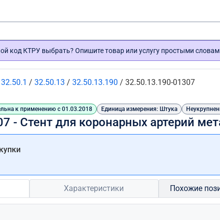
кой код КТРУ выбрать? Опишите товар или услугу простыми словам
/
32.50.1
/
32.50.13
/
32.50.13.190
/
32.50.13.190-01307
льна к применению с 01.03.2018
Единица измерения: Штука
Неукрупнен
07 - Стент для коронарных артерий м
купки
Характеристики
Похожие поз