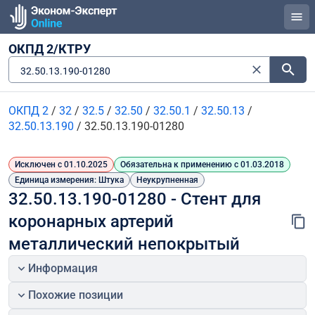
ОКПД 2/КТРУ
32.50.13.190-01280
ОКПД 2
/
32
/
32.5
/
32.50
/
32.50.1
/
32.50.13
/
32.50.13.190
/
32.50.13.190-01280
Исключен с 01.10.2025
Обязательна к применению с 01.03.2018
Единица измерения: Штука
Неукрупненная
32.50.13.190-01280 - Стент для 
коронарных артерий 
металлический непокрытый
Информация
Похожие позиции