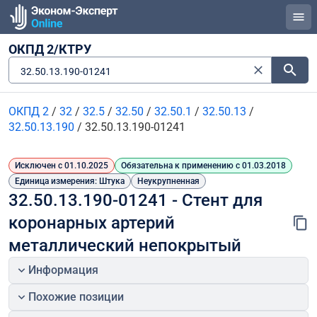
ОКПД 2/КТРУ
32.50.13.190-01241
ОКПД 2
/
32
/
32.5
/
32.50
/
32.50.1
/
32.50.13
/
32.50.13.190
/
32.50.13.190-01241
Исключен с 01.10.2025
Обязательна к применению с 01.03.2018
Единица измерения: Штука
Неукрупненная
32.50.13.190-01241 - Стент для 
коронарных артерий 
металлический непокрытый
Информация
Похожие позиции