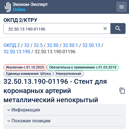
ОКПД 2/КТРУ
32.50.13.190-01196
ОКПД 2
/
32
/
32.5
/
32.50
/
32.50.1
/
32.50.13
/
32.50.13.190
/
32.50.13.190-01196
Исключен с 01.10.2025
Обязательна к применению с 01.03.2018
Единица измерения: Штука
Неукрупненная
32.50.13.190-01196 - Стент для 
коронарных артерий 
металлический непокрытый
Информация
Похожие позиции