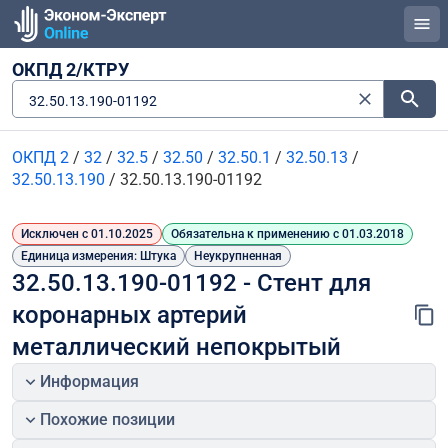
ОКПД 2/КТРУ
32.50.13.190-01192
ОКПД 2
/
32
/
32.5
/
32.50
/
32.50.1
/
32.50.13
/
32.50.13.190
/
32.50.13.190-01192
Исключен с 01.10.2025
Обязательна к применению с 01.03.2018
Единица измерения: Штука
Неукрупненная
32.50.13.190-01192 - Стент для 
коронарных артерий 
металлический непокрытый
Информация
Похожие позиции