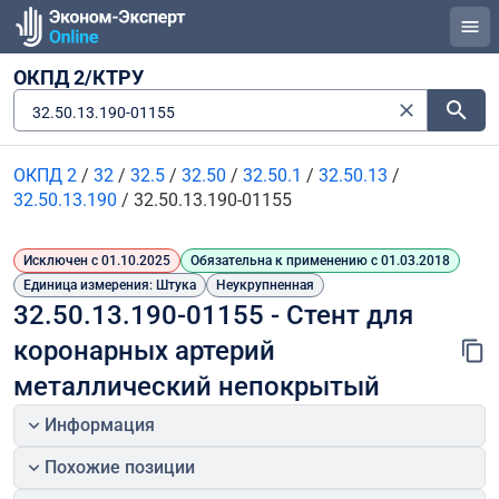
ОКПД 2/КТРУ
32.50.13.190-01155
ОКПД 2
/
32
/
32.5
/
32.50
/
32.50.1
/
32.50.13
/
32.50.13.190
/
32.50.13.190-01155
Исключен с 01.10.2025
Обязательна к применению с 01.03.2018
Единица измерения: Штука
Неукрупненная
32.50.13.190-01155 - Стент для 
коронарных артерий 
металлический непокрытый
Информация
Похожие позиции