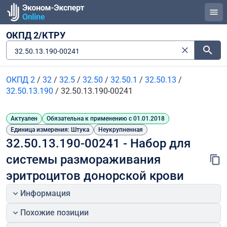
ОКПД 2/КТРУ
32.50.13.190-00241
ОКПД 2
/
32
/
32.5
/
32.50
/
32.50.1
/
32.50.13
/
32.50.13.190
/
32.50.13.190-00241
Актуален
Обязательна к применению с 01.01.2018
Единица измерения: Штука
Неукрупненная
32.50.13.190-00241 - Набор для 
системы размораживания 
эритроцитов донорской крови
Информация
Похожие позиции