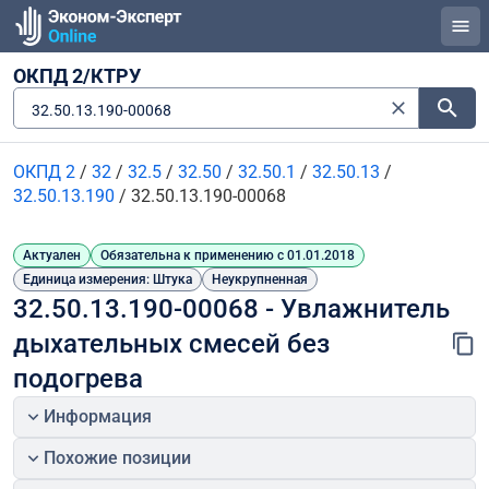
ОКПД 2/КТРУ
32.50.13.190-00068
ОКПД 2
/
32
/
32.5
/
32.50
/
32.50.1
/
32.50.13
/
32.50.13.190
/
32.50.13.190-00068
Актуален
Обязательна к применению с 01.01.2018
Единица измерения: Штука
Неукрупненная
32.50.13.190-00068 - Увлажнитель 
дыхательных смесей без 
подогрева
Информация
Похожие позиции