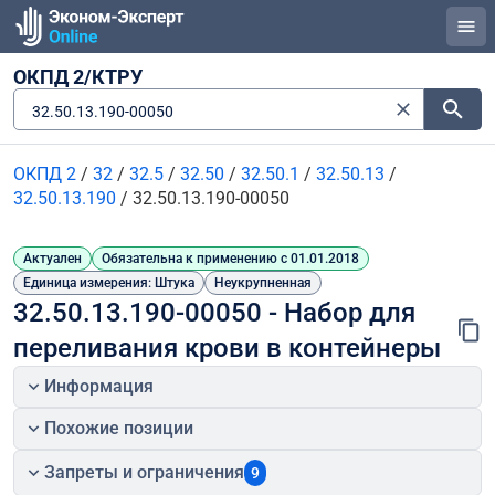
ОКПД 2/КТРУ
32.50.13.190-00050
ОКПД 2
/
32
/
32.5
/
32.50
/
32.50.1
/
32.50.13
/
32.50.13.190
/
32.50.13.190-00050
Актуален
Обязательна к применению с 01.01.2018
Единица измерения: Штука
Неукрупненная
32.50.13.190-00050 - Набор для 
переливания крови в контейнеры
Информация
Похожие позиции
Запреты и ограничения
9