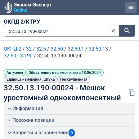
ОКПД 2/КТРУ
32.50.13.190-00024
ОКПД 2
/
32
/
32.5
/
32.50
/
32.50.1
/
32.50.13
/
32.50.13.190
/
32.50.13.190-00024
Актуален
Обязательна к применению с 13.06.2024
Единица измерения: Штука
Неукрупненная
32.50.13.190-00024 - Мешок 
уростомный однокомпонентный
Информация
Похожие позиции
Запреты и ограничения
9