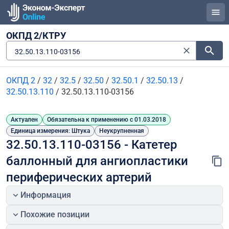
ОКПД 2/КТРУ
32.50.13.110-03156
ОКПД 2
/
32
/
32.5
/
32.50
/
32.50.1
/
32.50.13
/
32.50.13.110
/
32.50.13.110-03156
Актуален
Обязательна к применению с 01.03.2018
Единица измерения: Штука
Неукрупненная
32.50.13.110-03156 - Катетер 
баллонный для ангиопластики 
периферических артерий
Информация
Похожие позиции