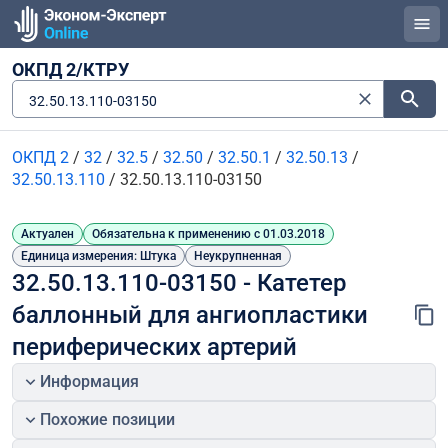
ОКПД 2/КТРУ
32.50.13.110-03150
ОКПД 2
/
32
/
32.5
/
32.50
/
32.50.1
/
32.50.13
/
32.50.13.110
/
32.50.13.110-03150
Актуален
Обязательна к применению с 01.03.2018
Единица измерения: Штука
Неукрупненная
32.50.13.110-03150 - Катетер 
баллонный для ангиопластики 
периферических артерий
Информация
Похожие позиции