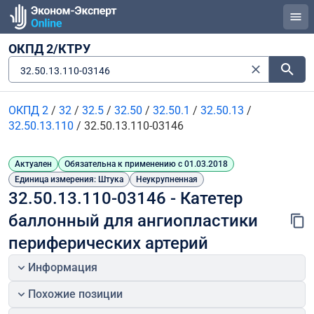
ОКПД 2/КТРУ
32.50.13.110-03146
ОКПД 2
/
32
/
32.5
/
32.50
/
32.50.1
/
32.50.13
/
32.50.13.110
/
32.50.13.110-03146
Актуален
Обязательна к применению с 01.03.2018
Единица измерения: Штука
Неукрупненная
32.50.13.110-03146 - Катетер 
баллонный для ангиопластики 
периферических артерий
Информация
Похожие позиции