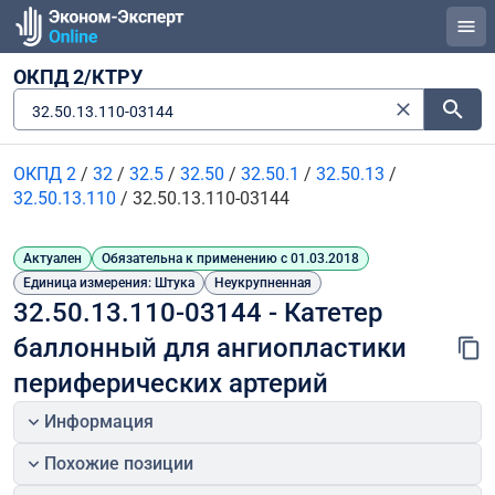
ОКПД 2/КТРУ
32.50.13.110-03144
ОКПД 2
/
32
/
32.5
/
32.50
/
32.50.1
/
32.50.13
/
32.50.13.110
/
32.50.13.110-03144
Актуален
Обязательна к применению с 01.03.2018
Единица измерения: Штука
Неукрупненная
32.50.13.110-03144 - Катетер 
баллонный для ангиопластики 
периферических артерий
Информация
Похожие позиции