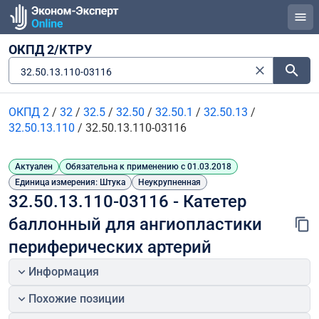
ОКПД 2/КТРУ
32.50.13.110-03116
ОКПД 2
/
32
/
32.5
/
32.50
/
32.50.1
/
32.50.13
/
32.50.13.110
/
32.50.13.110-03116
Актуален
Обязательна к применению с 01.03.2018
Единица измерения: Штука
Неукрупненная
32.50.13.110-03116 - Катетер 
баллонный для ангиопластики 
периферических артерий
Информация
Похожие позиции