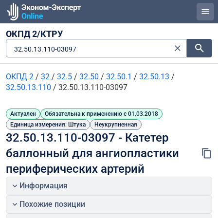
ОКПД 2/КТРУ
32.50.13.110-03097
ОКПД 2
/
32
/
32.5
/
32.50
/
32.50.1
/
32.50.13
/
32.50.13.110
/
32.50.13.110-03097
Актуален
Обязательна к применению с 01.03.2018
Единица измерения: Штука
Неукрупненная
32.50.13.110-03097 - Катетер 
баллонный для ангиопластики 
периферических артерий
Информация
Похожие позиции