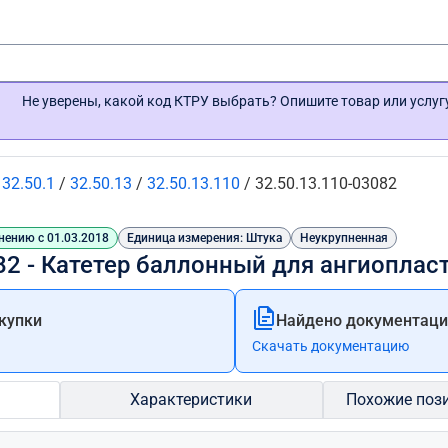
Не уверены, какой код КТРУ выбрать? Опишите товар или услу
/
32.50.1
/
32.50.13
/
32.50.13.110
/
32.50.13.110-03082
нению с 01.03.2018
Единица измерения: Штука
Неукрупненная
82 - Катетер баллонный для ангиоплас
купки
Найдено документации
Скачать документацию
Характеристики
Похожие поз