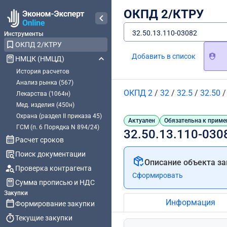
ОКПД 2/КТРУ
32.50.13.110-03082
Инструменты
ОКПД 2/КТРУ
Добавить в список
НМЦК (НМЦД)
История расчетов
Анализ рынка (567)
ОКПД 2
/
32
/
32.5
/
32.50
Лекарства (1064н)
Мед. изделия (450н)
Охрана (раздел II приказа 45)
Актуален
Обязательна к приме
ГСМ (п. 6 Порядка N 894/24)
32.50.13.110-030
Расчет сроков
Поиск документации
Описание объекта за
Проверка контрагента
Сформировать
Сумма прописью и НДС
Закупки
Информация
Формирование закупки
Текущие закупки