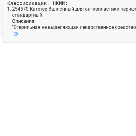
Классификации, НКМИ:
254570:
Катетер баллонный для ангиопластики перифе
стандартный
Описание:
"Стерильная не выделяющая лекарственное средство 
работанная для чрескожной транслюминальной ангио
елью расширения стенозированной периферической (т.
ной, не коронарной) артерии путем контролируемого
(баллонов) на дистальном конце; может также предн
мещения и расширения стента/стент-графта. Доступн
новки при помощи проводника с несколькими просве
ветные модели для быстрой замены. Некоторые мод
микрохирургические лезвия (атеротомы) для надреза
делие для одноразового использования."