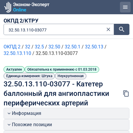
ОКПД 2/КТРУ
32.50.13.110-03077
ОКПД 2
/
32
/
32.5
/
32.50
/
32.50.1
/
32.50.13
/
32.50.13.110
/
32.50.13.110-03077
Актуален
Обязательна к применению с 01.03.2018
Единица измерения: Штука
Неукрупненная
32.50.13.110-03077 - Катетер 
баллонный для ангиопластики 
периферических артерий
Информация
Похожие позиции