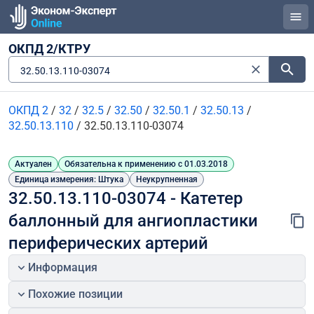
ОКПД 2/КТРУ
32.50.13.110-03074
ОКПД 2
/
32
/
32.5
/
32.50
/
32.50.1
/
32.50.13
/
32.50.13.110
/
32.50.13.110-03074
Актуален
Обязательна к применению с 01.03.2018
Единица измерения: Штука
Неукрупненная
32.50.13.110-03074 - Катетер 
баллонный для ангиопластики 
периферических артерий
Информация
Похожие позиции