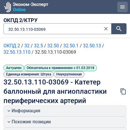
ОКПД 2/КТРУ
32.50.13.110-03069
ОКПД 2
/
32
/
32.5
/
32.50
/
32.50.1
/
32.50.13
/
32.50.13.110
/
32.50.13.110-03069
Актуален
Обязательна к применению с 01.03.2018
Единица измерения: Штука
Неукрупненная
32.50.13.110-03069 - Катетер 
баллонный для ангиопластики 
периферических артерий
Информация
Похожие позиции