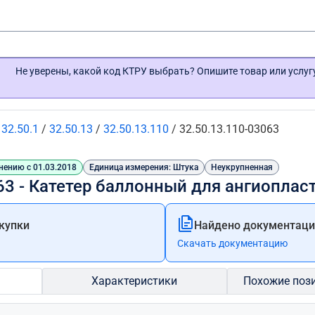
Не уверены, какой код КТРУ выбрать? Опишите товар или услу
/
32.50.1
/
32.50.13
/
32.50.13.110
/
32.50.13.110-03063
нению с 01.03.2018
Единица измерения: Штука
Неукрупненная
63 - Катетер баллонный для ангиоплас
купки
Найдено документации
Скачать документацию
Характеристики
Похожие поз