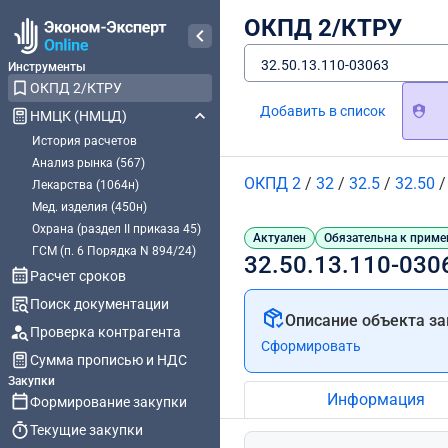
ОКПД 2/КТРУ
32.50.13.110-03063
Инструменты
ОКПД 2/КТРУ
Добавить в список
НМЦК (НМЦД)
История расчетов
Анализ рынка (567)
ОКПД 2
/
32
/
32.5
/
32.50
Лекарства (1064н)
Мед. изделия (450н)
Охрана (раздел II приказа 45)
Актуален
Обязательна к приме
ГСМ (п. 6 Порядка N 894/24)
32.50.13.110-030
Расчет сроков
Поиск документации
Описание объекта за
Проверка контрагента
Сформировать
Сумма прописью и НДС
Закупки
Информация
Формирование закупки
Текущие закупки