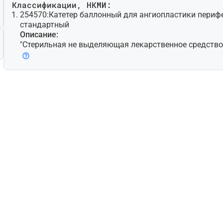
Классификации, НКМИ:
254570:
Катетер баллонный для ангиопластики перифе
стандартный
Описание:
"Стерильная не выделяющая лекарственное средство 
работанная для чрескожной транслюминальной ангио
елью расширения стенозированной периферической (т.
ной, не коронарной) артерии путем контролируемого
(баллонов) на дистальном конце; может также предн
мещения и расширения стента/стент-графта. Доступн
новки при помощи проводника с несколькими просве
ветные модели для быстрой замены. Некоторые мод
микрохирургические лезвия (атеротомы) для надреза
делие для одноразового использования."