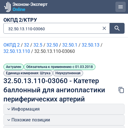
ОКПД 2/КТРУ
32.50.13.110-03060
ОКПД 2
/
32
/
32.5
/
32.50
/
32.50.1
/
32.50.13
/
32.50.13.110
/
32.50.13.110-03060
Актуален
Обязательна к применению с 01.03.2018
Единица измерения: Штука
Неукрупненная
32.50.13.110-03060 - Катетер 
баллонный для ангиопластики 
периферических артерий
Информация
Похожие позиции