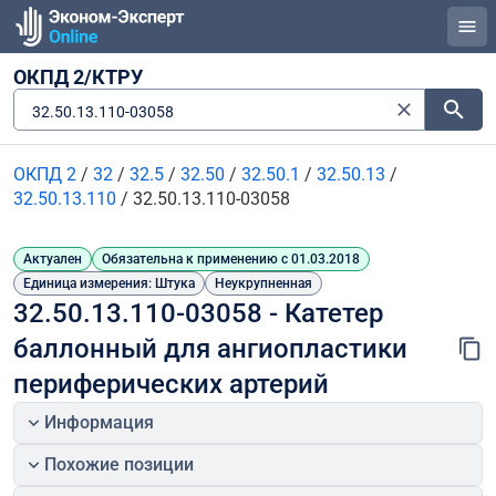
ОКПД 2/КТРУ
32.50.13.110-03058
ОКПД 2
/
32
/
32.5
/
32.50
/
32.50.1
/
32.50.13
/
32.50.13.110
/
32.50.13.110-03058
Актуален
Обязательна к применению с 01.03.2018
Единица измерения: Штука
Неукрупненная
32.50.13.110-03058 - Катетер 
баллонный для ангиопластики 
периферических артерий
Информация
Похожие позиции