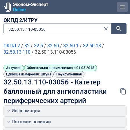
ОКПД 2/КТРУ
32.50.13.110-03056
ОКПД 2
/
32
/
32.5
/
32.50
/
32.50.1
/
32.50.13
/
32.50.13.110
/
32.50.13.110-03056
Актуален
Обязательна к применению с 01.03.2018
Единица измерения: Штука
Неукрупненная
32.50.13.110-03056 - Катетер 
баллонный для ангиопластики 
периферических артерий
Информация
Похожие позиции