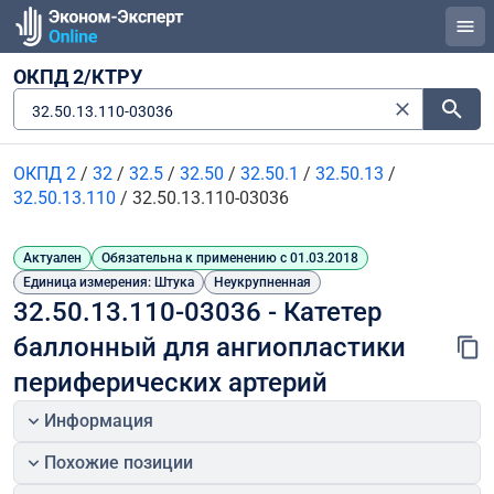
ОКПД 2/КТРУ
32.50.13.110-03036
ОКПД 2
/
32
/
32.5
/
32.50
/
32.50.1
/
32.50.13
/
32.50.13.110
/
32.50.13.110-03036
Актуален
Обязательна к применению с 01.03.2018
Единица измерения: Штука
Неукрупненная
32.50.13.110-03036 - Катетер 
баллонный для ангиопластики 
периферических артерий
Информация
Похожие позиции