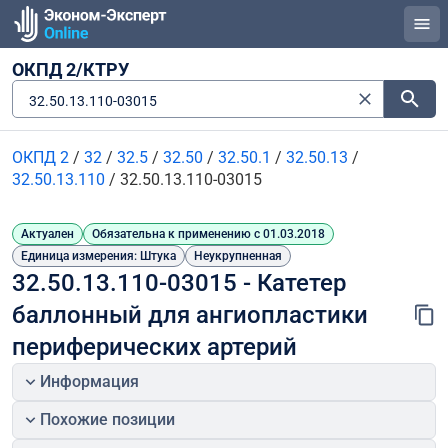
ОКПД 2/КТРУ
32.50.13.110-03015
ОКПД 2
/
32
/
32.5
/
32.50
/
32.50.1
/
32.50.13
/
32.50.13.110
/
32.50.13.110-03015
Актуален
Обязательна к применению с 01.03.2018
Единица измерения: Штука
Неукрупненная
32.50.13.110-03015 - Катетер 
баллонный для ангиопластики 
периферических артерий
Информация
Похожие позиции