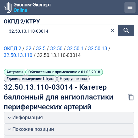
ОКПД 2/КТРУ
32.50.13.110-03014
ОКПД 2
/
32
/
32.5
/
32.50
/
32.50.1
/
32.50.13
/
32.50.13.110
/
32.50.13.110-03014
Актуален
Обязательна к применению с 01.03.2018
Единица измерения: Штука
Неукрупненная
32.50.13.110-03014 - Катетер 
баллонный для ангиопластики 
периферических артерий
Информация
Похожие позиции