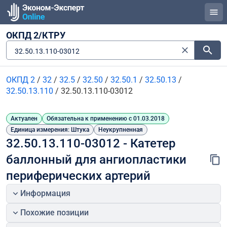
ОКПД 2/КТРУ
32.50.13.110-03012
ОКПД 2
/
32
/
32.5
/
32.50
/
32.50.1
/
32.50.13
/
32.50.13.110
/
32.50.13.110-03012
Актуален
Обязательна к применению с 01.03.2018
Единица измерения: Штука
Неукрупненная
32.50.13.110-03012 - Катетер 
баллонный для ангиопластики 
периферических артерий
Информация
Похожие позиции