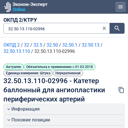
ОКПД 2/КТРУ
32.50.13.110-02996
ОКПД 2
/
32
/
32.5
/
32.50
/
32.50.1
/
32.50.13
/
32.50.13.110
/
32.50.13.110-02996
Актуален
Обязательна к применению с 01.03.2018
Единица измерения: Штука
Неукрупненная
32.50.13.110-02996 - Катетер 
баллонный для ангиопластики 
периферических артерий
Информация
Похожие позиции