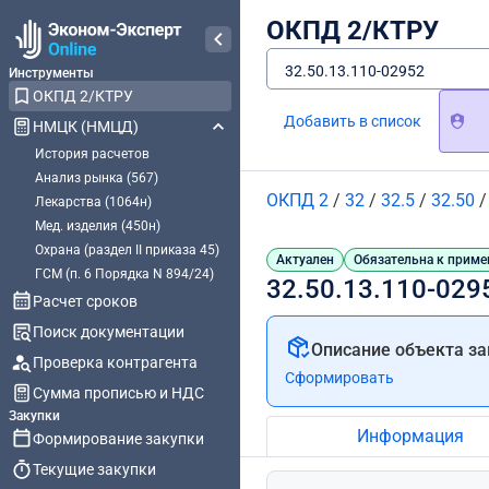
ОКПД 2/КТРУ
32.50.13.110-02952
Инструменты
ОКПД 2/КТРУ
Добавить в список
НМЦК (НМЦД)
История расчетов
Анализ рынка (567)
ОКПД 2
/
32
/
32.5
/
32.50
Лекарства (1064н)
Мед. изделия (450н)
Охрана (раздел II приказа 45)
Актуален
Обязательна к приме
ГСМ (п. 6 Порядка N 894/24)
32.50.13.110-029
Расчет сроков
Поиск документации
Описание объекта за
Проверка контрагента
Сформировать
Сумма прописью и НДС
Закупки
Информация
Формирование закупки
Текущие закупки