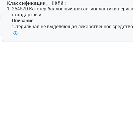
Классификации, НКМИ:
254570:
Катетер баллонный для ангиопластики перифе
стандартный
Описание:
"Стерильная не выделяющая лекарственное средство 
работанная для чрескожной транслюминальной ангио
елью расширения стенозированной периферической (т.
ной, не коронарной) артерии путем контролируемого
(баллонов) на дистальном конце; может также предн
мещения и расширения стента/стент-графта. Доступн
новки при помощи проводника с несколькими просве
ветные модели для быстрой замены. Некоторые мод
микрохирургические лезвия (атеротомы) для надреза
делие для одноразового использования."