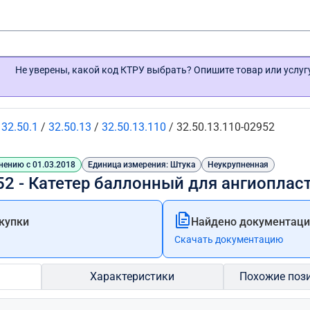
Не уверены, какой код КТРУ выбрать? Опишите товар или услу
/
32.50.1
/
32.50.13
/
32.50.13.110
/
32.50.13.110-02952
нению с 01.03.2018
Единица измерения: Штука
Неукрупненная
52 - Катетер баллонный для ангиоплас
купки
Найдено документации
Скачать документацию
Характеристики
Похожие поз