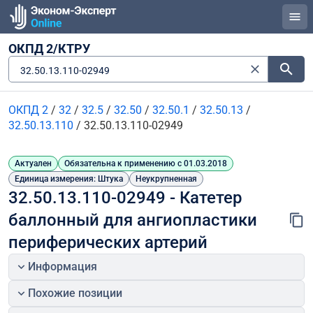
ОКПД 2/КТРУ
32.50.13.110-02949
ОКПД 2
/
32
/
32.5
/
32.50
/
32.50.1
/
32.50.13
/
32.50.13.110
/
32.50.13.110-02949
Актуален
Обязательна к применению с 01.03.2018
Единица измерения: Штука
Неукрупненная
32.50.13.110-02949 - Катетер 
баллонный для ангиопластики 
периферических артерий
Информация
Похожие позиции