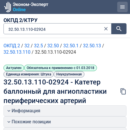
ОКПД 2/КТРУ
32.50.13.110-02924
ОКПД 2
/
32
/
32.5
/
32.50
/
32.50.1
/
32.50.13
/
32.50.13.110
/
32.50.13.110-02924
Актуален
Обязательна к применению с 01.03.2018
Единица измерения: Штука
Неукрупненная
32.50.13.110-02924 - Катетер 
баллонный для ангиопластики 
периферических артерий
Информация
Похожие позиции