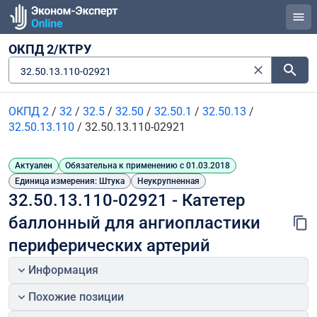
ОКПД 2/КТРУ
32.50.13.110-02921
ОКПД 2
/
32
/
32.5
/
32.50
/
32.50.1
/
32.50.13
/
32.50.13.110
/
32.50.13.110-02921
Актуален
Обязательна к применению с 01.03.2018
Единица измерения: Штука
Неукрупненная
32.50.13.110-02921 - Катетер 
баллонный для ангиопластики 
периферических артерий
Информация
Похожие позиции