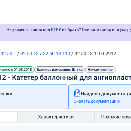
Не уверены, какой код КТРУ выбрать? Опишите товар или услу
/
32.50.1
/
32.50.13
/
32.50.13.110
/
32.50.13.110-02912
нению с 01.03.2018
Единица измерения: Штука
Неукрупненная
12 - Катетер баллонный для ангиоплас
купки
Найдено документации
Скачать документацию
Характеристики
Похожие поз