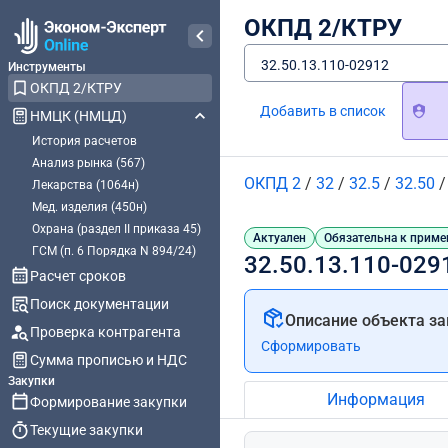
ОКПД 2/КТРУ
32.50.13.110-02912
Инструменты
ОКПД 2/КТРУ
Добавить в список
НМЦК (НМЦД)
История расчетов
Анализ рынка (567)
ОКПД 2
/
32
/
32.5
/
32.50
Лекарства (1064н)
Мед. изделия (450н)
Охрана (раздел II приказа 45)
Актуален
Обязательна к приме
ГСМ (п. 6 Порядка N 894/24)
32.50.13.110-029
Расчет сроков
Поиск документации
Описание объекта за
Проверка контрагента
Сформировать
Сумма прописью и НДС
Закупки
Информация
Формирование закупки
Текущие закупки