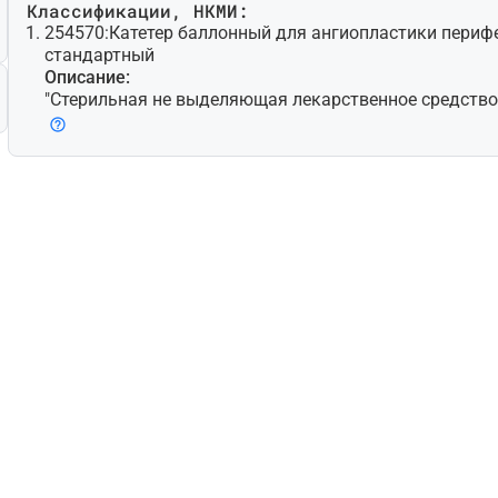
Классификации, НКМИ:
254570:
Катетер баллонный для ангиопластики перифе
стандартный
Описание:
"Стерильная не выделяющая лекарственное средство 
работанная для чрескожной транслюминальной ангио
елью расширения стенозированной периферической (т.
ной, не коронарной) артерии путем контролируемого
(баллонов) на дистальном конце; может также предн
мещения и расширения стента/стент-графта. Доступн
новки при помощи проводника с несколькими просве
ветные модели для быстрой замены. Некоторые мод
микрохирургические лезвия (атеротомы) для надреза
делие для одноразового использования."