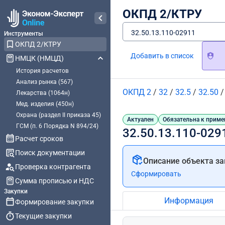
ОКПД 2/КТРУ
32.50.13.110-02911
Инструменты
ОКПД 2/КТРУ
Добавить в список
НМЦК (НМЦД)
История расчетов
Анализ рынка (567)
ОКПД 2
/
32
/
32.5
/
32.50
Лекарства (1064н)
Мед. изделия (450н)
Охрана (раздел II приказа 45)
Актуален
Обязательна к приме
ГСМ (п. 6 Порядка N 894/24)
32.50.13.110-029
Расчет сроков
Поиск документации
Описание объекта за
Проверка контрагента
Сформировать
Сумма прописью и НДС
Закупки
Информация
Формирование закупки
Текущие закупки