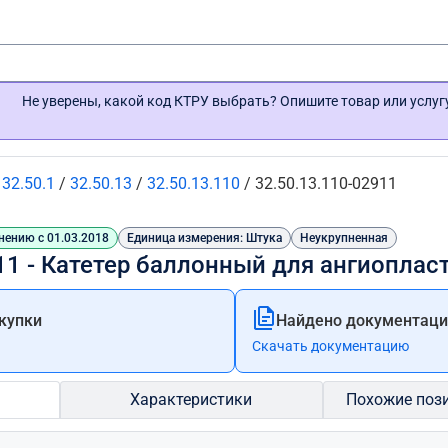
Не уверены, какой код КТРУ выбрать? Опишите товар или услу
/
32.50.1
/
32.50.13
/
32.50.13.110
/
32.50.13.110-02911
нению с 01.03.2018
Единица измерения: Штука
Неукрупненная
11 - Катетер баллонный для ангиоплас
купки
Найдено документации
Скачать документацию
Характеристики
Похожие поз