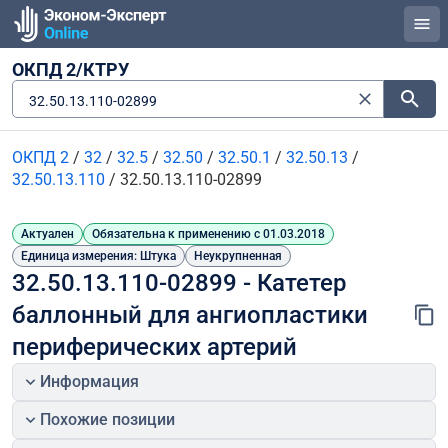
ОКПД 2/КТРУ
32.50.13.110-02899
ОКПД 2
/
32
/
32.5
/
32.50
/
32.50.1
/
32.50.13
/
32.50.13.110
/
32.50.13.110-02899
Актуален
Обязательна к применению с 01.03.2018
Единица измерения: Штука
Неукрупненная
32.50.13.110-02899 - Катетер 
баллонный для ангиопластики 
периферических артерий
Информация
Похожие позиции