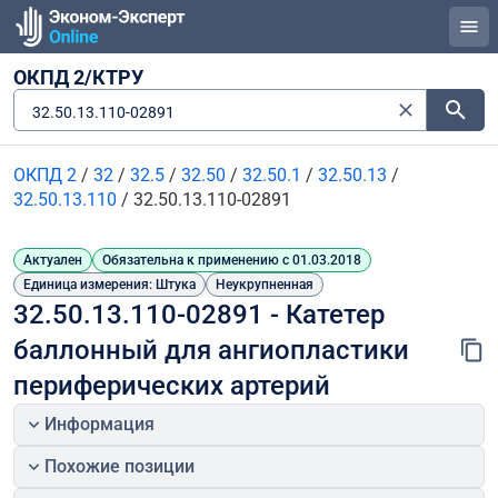
ОКПД 2/КТРУ
32.50.13.110-02891
ОКПД 2
/
32
/
32.5
/
32.50
/
32.50.1
/
32.50.13
/
32.50.13.110
/
32.50.13.110-02891
Актуален
Обязательна к применению с 01.03.2018
Единица измерения: Штука
Неукрупненная
32.50.13.110-02891 - Катетер 
баллонный для ангиопластики 
периферических артерий
Информация
Похожие позиции