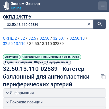
ОКПД 2/КТРУ
32.50.13.110-02889
ОКПД 2
/
32
/
32.5
/
32.50
/
32.50.1
/
32.50.13
/
32.50.13.110
/
32.50.13.110-02889
Актуален
Обязательна к применению с 01.03.2018
Единица измерения: Штука
Неукрупненная
32.50.13.110-02889 - Катетер 
баллонный для ангиопластики 
периферических артерий
Информация
Похожие позиции